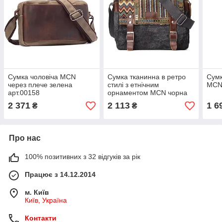
Сумка чоловіча MCN
Сумка тканинна в ретро
Сумк
через плече зелена
стилі з етнічним
MCN 
арт.00158
орнаментом MCN чорна
арт.00116
2 371
2 113
1 6
₴
₴
Про нас
100% позитивних з 32 відгуків за рік
Працює з 14.12.2014
м. Київ
Київ, Україна
Контакти