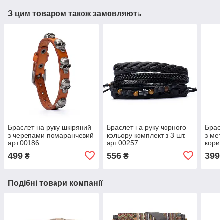
З цим товаром також замовляють
Браслет на руку шкіряний
Браслет на руку чорного
Брас
з черепами помаранчевий
кольору комплект з 3 шт.
з м
арт.00186
арт.00257
кори
499
556
399
₴
₴
Подібні товари компанії