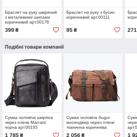
Браслет на руку шкіряний
Браслет на руку з бусин
Брас
з металевими шипами
коричневий арт.00111
кори
коричневий арт.00178
399
85
271
₴
₴
Подібні товари компанії
Сумка чоловіча шкіряна
Сумка чоловіча Augur
Сумк
через плече Marrant
месенджер через плече
чере
чорна арт.00193
тканинна коричнева
арт.
арт.00024
1 785
2 056
1 9
₴
₴