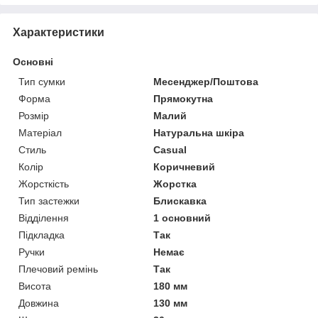
Характеристики
Основні
Тип сумки
Месенджер/Поштова
Форма
Прямокутна
Розмір
Малий
Матеріал
Натуральна шкіра
Стиль
Casual
Колір
Коричневий
Жорсткість
Жорстка
Тип застежки
Блискавка
Відділення
1 основний
Підкладка
Так
Ручки
Немає
Плечовий ремінь
Так
Висота
180 мм
Довжина
130 мм