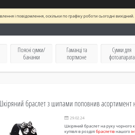
лення і повідомлення, оскільки по графіку роботи сьогодні вихідни
Поясні сумки/
Гаманці та
Сумки для
бананки
портмоне
фотоапарата
Шкіряний браслет з шипами поповнив асортимент 
29.02.24
Шкіряний браслет на руку чорного 
купівлі в розділі
браслетів
нашого
і