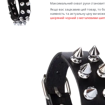
Максимальний охват руки станови
Якщо вас зацікавив цей товар, то б
наявність та актуальну ціну ви мож
шкіряний чорний з металевими ши