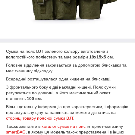
Сумка на пояс BJT зеленого кольору виготовлена з
вологостійкого поліестеру та має розміри
18х15х5 см.
Головне відділення закривається за допомогою блискавки та
має тканинну підкладку.
Всередині розташувалася одна кишеня на блискавці.
З фронтального боку є дві накладні кишені. Пояс сумки
регулюється по довжині, а його максимальний охват
становить
100 см.
Більш детальну інформацію про характеристики, інформацію
про актуальну ціну та наявність ви можете дізнатись на
сторінці товару поясної сумки BJT
.
Також завітайте в
каталог сумок на пояс
інтернет-магазину
smartBAG
, в якому ця модель також представлена і в інших