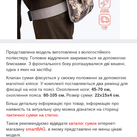
Представлена ​​модель виготовлена ​​з вологостійкого
поліестеру. Головне відділення закривається за допомогою
блискавки. З фронтального боку розташувалися дві кишені,
одна з яких на застібці.
Клапан сумки фіксується у своєму положенні за допомогою
магнітної кліпси. У комплекті поставляються два ремінці для
фіксації на нозі та поясі. Охоплення ноги:
45-70 см,
охоплення пояса:
80-105 см.
Розмір сумки:
22х15х4 см.
Більш детальну інформацію про товар, інформацію про
наявність та актуальну ціну можна дізнатися на сторінці
тактичної сумки на стегно
.
Також рекомендуємо відвідати
каталог сумок
інтернет-
магазину
smartBAG
, в якому представлені не менш цікаві
моделі.