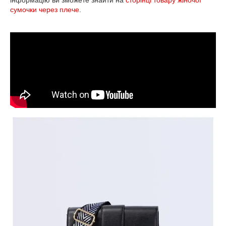
інформацію ви зможете знайти на
сторінці товару жіночої
сумочки через плече
.