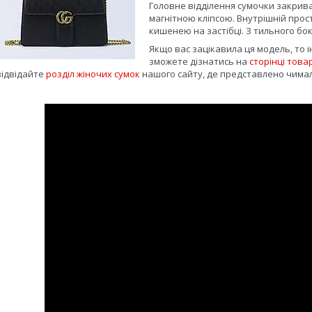
Головне відділення сумочки закрива
магнітною кліпсою. Внутрішній про
кишенею на застібці. З тильного б
Якщо вас зацікавила ця модель, то 
зможете дізнатись на
сторінці това
відвідайте
розділ жіночих сумок
нашого сайту, де представлено чимал