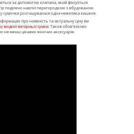
ється за допомогою клапана, який фіксується
стір поділено навпіл перегородкою з вбудованою
оку сумочки розташувалася одна невелика кишеня.
інформацію про наявність та актуальну ціну ви
ру модної вечірньої сумки
. Також обов'язково
о не менш цікавих жіночих аксесуарів.