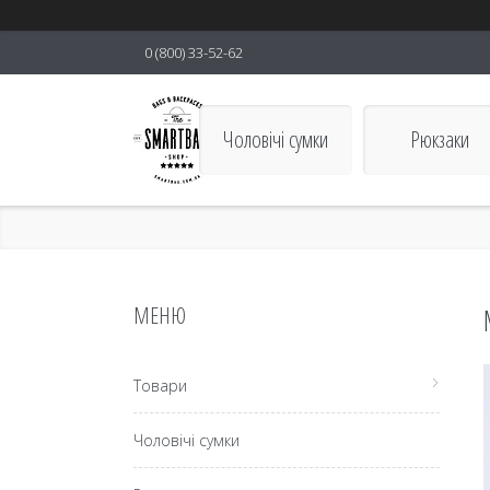
0 (800) 33-52-62
Чоловічі сумки
Рюкзаки
smartBAG
Товари
Чоловічі сумки