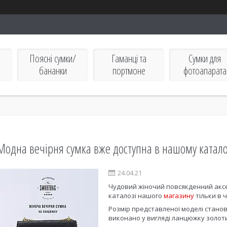
Поясні сумки/
Гаманці та
Сумки для
бананки
портмоне
фотоапарата
Модна вечірня сумка вже доступна в нашому катало
24.04.21
Чудовий жіночий повсякденний аксе
каталозі нашого
магазину
тільки в 
Розмір представленої моделі стано
виконано у вигляді ланцюжку золот