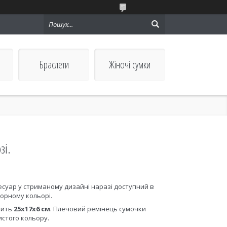
Браслети
Жіночі сумки
зі.
суар у стриманому дизайні наразі доступний в
чорному кольорі.
вить
25х17х6 см
. Плечовий ремінець сумочки
истого кольору.