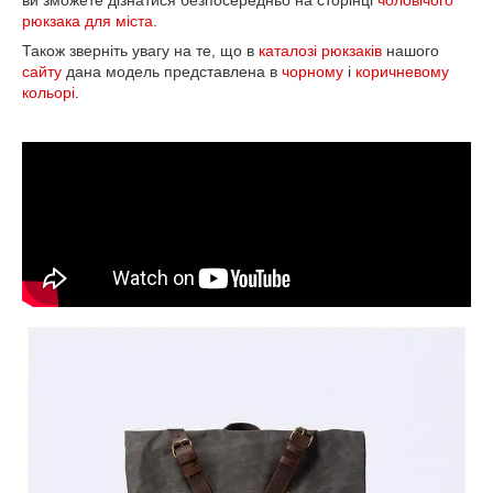
ви зможете дізнатися безпосередньо на сторінці
чоловічого
рюкзака для міста
.
Також зверніть увагу на те, що в
каталозі рюкзаків
нашого
сайту
дана модель представлена ​​в
чорному
і
коричневому
кольорі
.