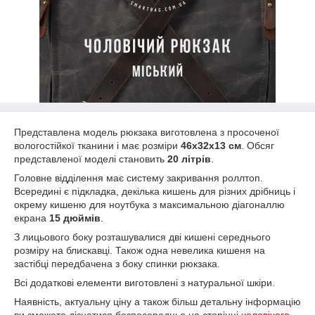
Представлена ​​модель рюкзака виготовлена з просоченої
вологостійкої тканини і має розміри
46х32х13 см
. Обсяг
представленої моделі становить
20 літрів
.
Головне відділення має систему закривання роллтоп.
Всередині є підкладка, декілька кишень для різних дрібниць і
окрему кишеню для ноутбука з максимальною діагоналлю
екрана
15 дюймів
.
З лицьового боку розташувалися дві кишені середнього
розміру на блискавці. Також одна невелика кишеня на
застібці передбачена з боку спинки рюкзака.
Всі додаткові елементи виготовлені з натуральної шкіри.
Наявність, актуальну ціну а також більш детальну інформацію