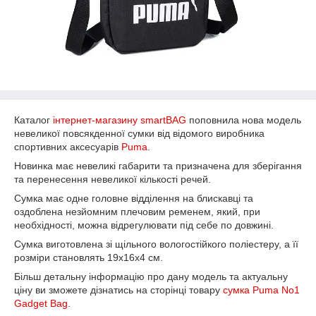
Каталог
інтернет-магазину smartBAG
поповнила нова модель
невеликої повсякденної сумки від відомого виробника
спортивних аксесуарів
Puma
.
Новинка має невеликі габарити та призначена для зберігання
та перенесення невеликої кількості речей.
Сумка має одне головне відділення на блискавці та
оздоблена незйомним плечовим ременем, який, при
необхідності, можна відрегулювати під себе по довжині.
Сумка виготовлена зі щільного вологостійкого поліестеру, а її
розміри становлять 19х16х4 см.
Більш детальну інформацію про дану модель та актуальну
ціну ви зможете дізнатись на сторінці товару
сумка Puma No1
Gadget Bag
.