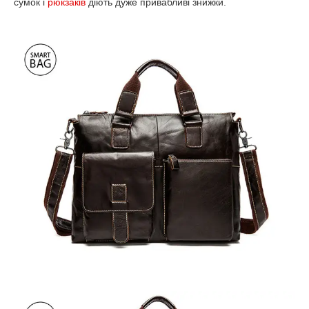
сумок і
рюкзаків
діють дуже привабливі знижки.