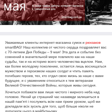
Уважаемые клиенты интернет-магазина сумок и
рюкзаков
smartBAG! Наш коллектив от чистого сердца поздравляет вас
с 70-летием Дня Победы – 9 мая! Эта дата и событие без
сомнений в значительной мере повлияло как на наши
судьбы, так и на историю всего человечества вцелом. Нам,
как более молодому поколению, остается лишь восхищаться
мужеством и героизмом наших солдат и чтить память
погибших героев, тех, кто отдал свою жизнь за наше с вами
будущее, и с уважением относиться к тем ветеранам
Великой Отечественной Войны, которые живы сегодня.
Хочеться побажати вам лише чистого і мирного неба над
головою. Нехай це страшний час назавжди залишиться в
нашій пам'яті і послужить всім нам гірким уроком, щоб ми
докладали всіх зусиль для того, щоб більше ніколи не
допускати цього в майбутньому.