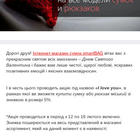
Дорогі друзі!
Інтернет-магазин сумок
smartBAG
вітає вас з
прекрасним святом всіх закоханих –
Днем Святого
Валентина
і бажає вам лише чистої, щирої любові, яскравих
позитивних емоцій і якісних взаємовідносин.
І в честь цього проводить акцію під назвою
«
I
love
you
»
, в
рамках якої ви зможете
купити сумку
або
рюкзак міський
зі
знижкою в розмірі 5%.
*Акція проводиться в період з 12 по 16 лютого включно.
Знижка поширюється на весь представлений в магазині
асортимент, який на даний момент є в наявності.