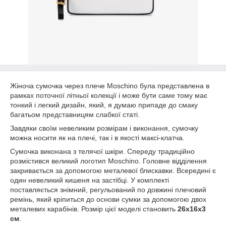
Жіноча сумочка через плече Moschino була представлена в
рамках поточної літньої колекції і може бути саме тому має
тонкий і легкий дизайн, який, я думаю припаде до смаку
багатьом представницям слабкої статі.
Завдяки своїм невеликим розмірам і виконання, сумочку
можна носити як на плечі, так і в якості максі-клатча.
Сумочка виконана з телячої шкіри. Спереду традиційно
розмістився великий логотип Moschino. Головне відділення
закривається за допомогою металевої блискавки. Всередині є
один невеликий кишеня на застібці. У комплекті
поставляється знімний, регульований по довжині плечовий
ремінь, який кріпиться до основи сумки за допомогою двох
металевих карабінів. Розмір цієї моделі становить
26х16х3
см
.