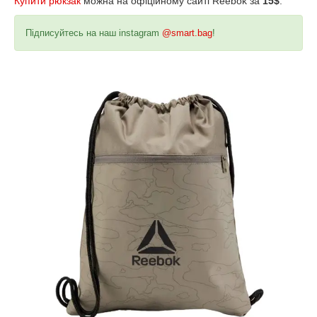
Купити рюкзак
можна на офіційному сайті Reebok за
15$
.
Підписуйтесь на наш instagram
@smart.bag
!