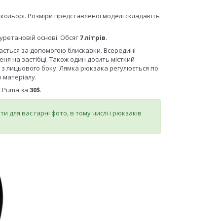
 кольорі. Розміри представленої моделі складають
іуретановій основі. Обсяг
7 літрів
.
ається за допомогою блискавки. Всередині
я на застібці. Також один досить місткий
з лицьового боку. Лямка рюкзака регулюється по
 матеріалу.
і Puma за
30$
.
и для вас гарні фото, в тому числі і рюкзаків