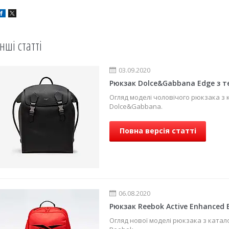
Інші статті
03.09.2020
Рюкзак Dolce&Gabbana Edge з т
Огляд моделі чоловічого рюкзака з 
Dolce&Gabbana.
Повна версія статті
06.08.2020
Рюкзак Reebok Active Enhanced 
Огляд нової моделі рюкзака з ката