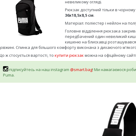
невеликому огляді.
Рюкзак доступний тільки в чорному
36х18,5х8,5 см
.
Матеріал: поліестер і нейлон на пол
Головне відділення рюкзака закрив
передбачений один невеликий кишен
кишеню на блискавці розташувався 
довжині. Спинка для більшого комфорту виконана з дихаючого м'якого
Що ж стосується вартості, то
купити рюкзак
можна на офіційному сайт
підписуйтесь на наш instagram
@smart.bag
! Ми намагаємося робит
Puma.