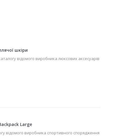
елячої шкіри
каталогу відомого виробника люксових аксесуарів
Backpack Large
логу відомого виробника спортивного спорядження