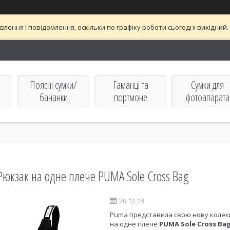
лення і повідомлення, оскільки по графіку роботи сьогодні вихідни
Поясні сумки/
Гаманці та
Сумки для
бананки
портмоне
фотоапарата
Рюкзак на одне плече PUMA Sole Cross Bag
20.12.18
Puma представила свою нову колекц
на одне плече
PUMA Sole Cross Ba