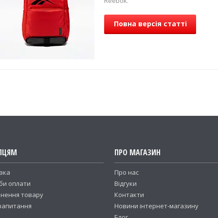
Reebok.
Повна версія статті
ПЦЯМ
ПРО МАГАЗИН
вка
Про нас
би оплати
Відгуки
нення товару
Контакти
 запитання
Новини інтернет-магазину
Блог