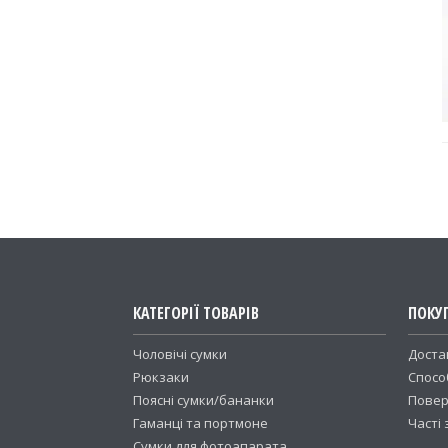
КАТЕГОРІЇ ТОВАРІВ
ПОКУ
Чоловічі сумки
Доста
Рюкзаки
Спосо
Поясні сумки/бананки
Повер
Гаманці та портмоне
Часті
Сумки для фотоапарата