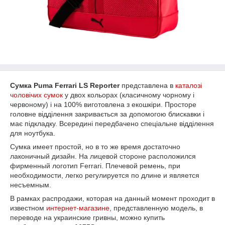
Сумка Puma Ferrari LS Reporter
представлена в
каталозі
чоловічих сумок
у двох кольорах (класичному чорному і
червоному) і на 100% виготовлена з екошкіри. Просторе
головне відділення закривається за допомогою блискавки і
має підкладку. Всередині передбачено спеціальне відділення
для ноутбука.
Сумка имеет простой, но в то же время достаточно
лаконичный дизайн. На лицевой стороне расположился
фирменный логотип Ferrari. Плечевой ремень, при
необходимости, легко регулируется по длине и является
несъемным.
В рамках распродажи, которая на данный момент проходит в
известном
интернет-магазине
, представленную модель, в
переводе на украинские гривны, можно купить