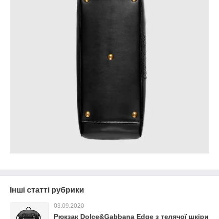
Інші статті рубрики
03.09.2020
Рюкзак Dolce&Gabbana Edge з телячої шкіри