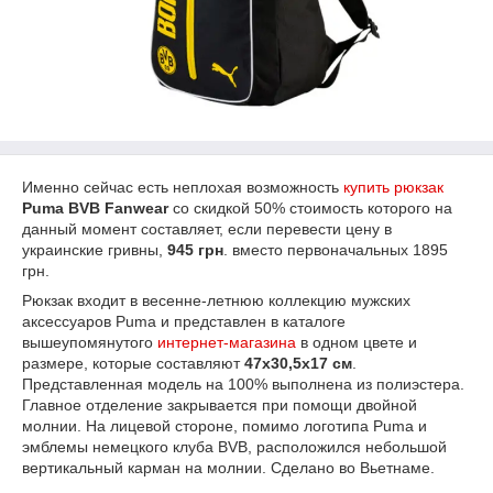
Именно сейчас есть неплохая возможность
купить рюкзак
Puma BVB Fanwear
со скидкой 50% стоимость которого на
данный момент составляет, если перевести цену в
украинские гривны,
945 грн
. вместо первоначальных 1895
грн.
Рюкзак входит в весенне-летнюю коллекцию мужских
аксессуаров Puma и представлен в каталоге
вышеупомянутого
интернет-магазина
в одном цвете и
размере, которые составляют
47х30,5х17 см
.
Представленная модель на 100% выполнена из полиэстера.
Главное отделение закрывается при помощи двойной
молнии. На лицевой стороне, помимо логотипа Puma и
эмблемы немецкого клуба BVB, расположился небольшой
вертикальный карман на молнии. Сделано во Вьетнаме.