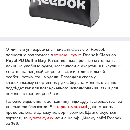
Отличный универсальный дизайн Classic от Reebok
полностью воплотился в
женской сумке
Reebok Classics
Royal PU Duffle Bag
. Качественные прочные материалы,
длинные удобные ручки, классические очертания и крупный
логотип на лицевой стороне – стали отличительной
особенностью этой модели. Благодаря своему
классическому спортивному дизайну, эта модель отлично
подойдет как для повседневного использования, так и для
походов в тренажерный зал.
Головне відділення має тканинну підкладку і закривається за
допомогою блискавки. В
інтернет-магазині
дана модель
представлена в одному кольорі і розмірі. Що ж стосується
вартості, то
купити сумку
можна на офіційному сайті Reebok
за
36$
.