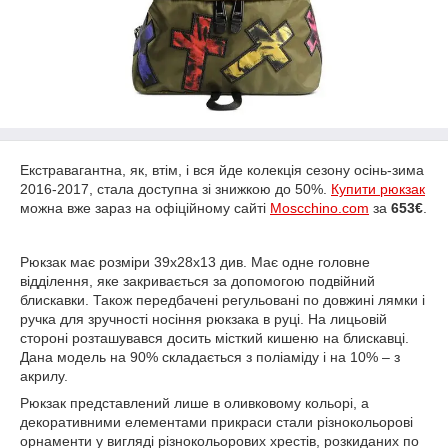
Екстравагантна, як, втім, і вся йде колекція сезону осінь-зима
2016-2017, стала доступна зі знижкою до 50%.
Купити рюкзак
можна вже зараз на офіційному сайті
Moscchino.com
за
653€
.
Рюкзак має розміри 39х28х13 див. Має одне головне
відділення, яке закривається за допомогою подвійний
блискавки. Також передбачені регульовані по довжині лямки і
ручка для зручності носіння рюкзака в руці. На лицьовій
стороні розташувався досить місткий кишеню на блискавці.
Дана модель на 90% складається з поліаміду і на 10% – з
акрилу.
Рюкзак представлений лише в оливковому кольорі, а
декоративними елементами прикраси стали різнокольорові
орнаменти у вигляді різнокольорових хрестів, розкиданих по