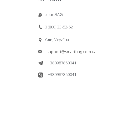
smartBAG
0 (800) 33-52-62
Київ, Україна
support@smartbag.com.ua
+380987850041
+380987850041