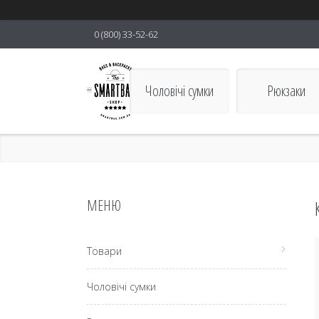
0 (800) 33-52-62
Чоловічі сумки
Рюкзаки
smartBAG
Товари
Чоловічі сумки