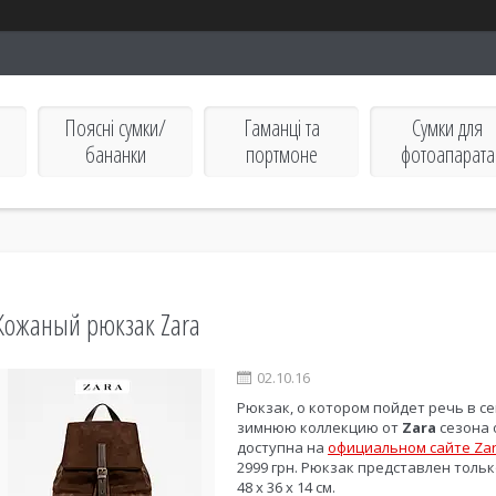
Поясні сумки/
Гаманці та
Сумки для
бананки
портмоне
фотоапарата
Кожаный рюкзак Zara
02.10.16
Рюкзак, о котором пойдет речь в с
зимнюю коллекцию от
Zara
сезона 
доступна на
официальном сайте Za
2999 грн. Рюкзак представлен толь
48 х 36 х 14 см.