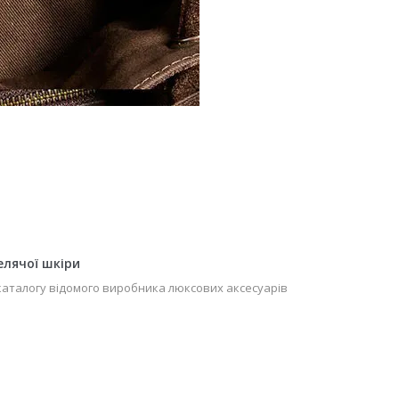
елячої шкіри
каталогу відомого виробника люксових аксесуарів