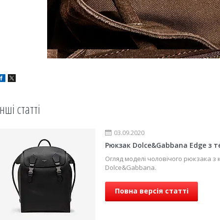
Інші статті
03.09.2020
Рюкзак Dolce&Gabbana Edge з т
Огляд моделі чоловічого рюкзака з 
Dolce&Gabbana.
Повна версія статті