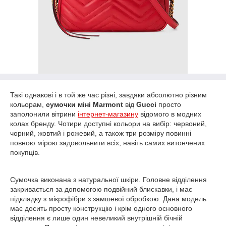
Такі однакові і в той же час різні, завдяки абсолютно різним
кольорам,
сумочки міні Marmont
від
Gucci
просто
заполонили вітрини
інтернет-магазину
відомого в модних
колах бренду. Чотири доступні кольори на вибір: червоний,
чорний, жовтий і рожевий, а також три розміру повинні
повною мірою задовольнити всіх, навіть самих витончених
покупців.
Сумочка виконана з натуральної шкіри. Головне відділення
закривається за допомогою подвійний блискавки, і має
підкладку з мікрофібри з замшевої обробкою. Дана модель
має досить просту конструкцію і крім одного основного
відділення є лише один невеликий внутрішній бічній