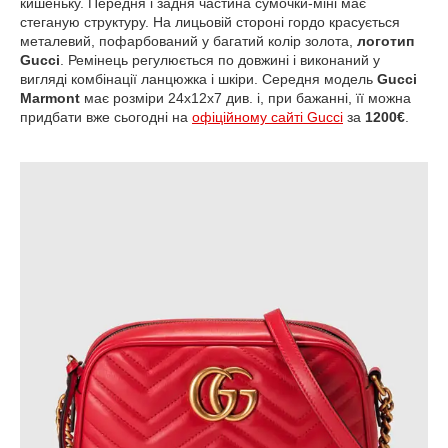
кишеньку. Передня і задня частина сумочки-міні має
стеганую структуру. На лицьовій стороні гордо красується
металевий, пофарбований у багатий колір золота,
логотип
Gucci
. Ремінець регулюється по довжині і виконаний у
вигляді комбінації ланцюжка і шкіри. Середня модель
Gucci
Marmont
має розміри 24х12х7 див. і, при бажанні, її можна
придбати вже сьогодні на
офіційному сайті Gucci
за
1200€
.