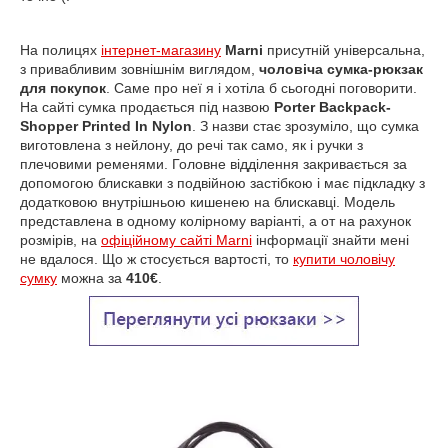
На полицях
інтернет-магазину
Marni
присутній універсальна,
з привабливим зовнішнім виглядом,
чоловіча сумка-рюкзак
для покупок
. Саме про неї я і хотіла б
сьогодні
поговорити.
На сайті сумка продається під назвою
Porter Backpack-
Shopper Printed In Nylon
. З назви стає зрозуміло, що сумка
виготовлена з нейлону, до речі так само, як і ручки з
плечовими ременями. Головне відділення закривається за
допомогою блискавки з подвійною застібкою і має підкладку з
додатковою внутрішньою кишенею на блискавці. Модель
представлена в одному колірному варіанті, а от на рахунок
розмірів, на
офіційному сайті Marni
інформації знайти мені
не вдалося. Що ж стосується вартості, то
купити чоловічу
сумку
можна за
410€
.