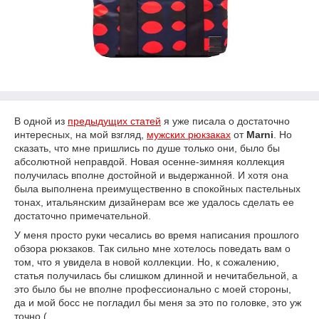
В одной из
предыдущих статей
я уже писала о достаточно
интересных, на мой взгляд,
мужских рюкзаках
от
Marni
. Но
сказать, что мне пришлись по душе только они, было бы
абсолютной неправдой. Новая осенне-зимняя коллекция
получилась вполне достойной и выдержанной. И хотя она
была выполнена преимущественно в спокойных пастельных
тонах, итальянским дизайнерам все же удалось сделать ее
достаточно примечательной.
У меня просто руки чесались во время написания прошлого
обзора рюкзаков. Так сильно мне хотелось поведать вам о
том, что я увидела в новой коллекции. Но, к сожалению,
статья получилась бы слишком длинной и нечитабельной, а
это было бы не вполне профессионально с моей стороны,
да и мой босс не погладил бы меня за это по головке, это уж
точно (.