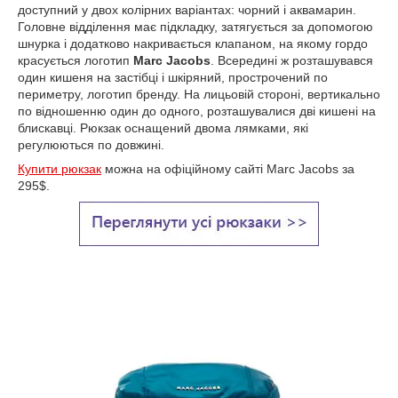
доступний у двох колірних варіантах: чорний і аквамарин.
Головне відділення має підкладку, затягується за допомогою
шнурка і додатково накривається клапаном, на якому гордо
красується логотип
Marc Jacobs
. Всередині ж розташувався
один кишеня на застібці і шкіряний, прострочений по
периметру, логотип бренду. На лицьовій стороні, вертикально
по відношенню один до одного, розташувалися дві кишені на
блискавці. Рюкзак оснащений двома лямками, які
регулюються по довжині.
Купити рюкзак
можна на офіційному сайті Marc Jacobs за
295$.