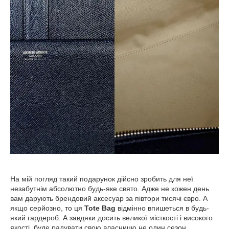
На мій погляд такий подарунок дійсно зробить для неї
незабутнім
абсолютно будь-яке свято. Адже не кожен день
вам дарують брендовий аксесуар за півтори тисячі євро. А
якщо серйозно, то ця
Tote Bag
відмінно впишеться в будь-
який гардероб. А завдяки досить великої місткості і високого
якості, буде радувати свою власницю не один сезон.