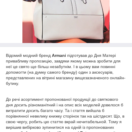
Відомий модний бренд
Armani
підготував до Дня Матері
привабливу пропозицію, завдяки якому можна зробити для
неї це свято ще більш незабутнім. І в цьому вам повинні
допомогти (на думку самого бренду) один з аксесуарів,
представлених на вітрині магазину вищезазначеного онлайн-
бутику.
До речі асортимент пропонованої продукції до святкового
дня досить різноманітний і на опис всіх моделей довелося б
витратити досить багато часу. Та і стаття вийшла б
порівнянної невелику книжку сторінок так на шістдесят. Що, в
свою чергу, робить цю статтю вкрай нечитабельной. Тому я
вирішив вибірково зупинитися на одній із пропонованих