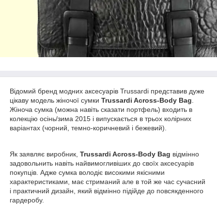
Відомий бренд модних аксесуарів Trussardi представив дуже
цікаву модель жіночої сумки
Trussardi Across-Body Bag
.
Жіноча сумка (можна навіть сказати портфель) входить в
колекцію осінь/зима 2015 і випускається в трьох колірних
варіантах (чорний, темно-коричневий і бежевий).
Як заявляє виробник,
Trussardi Across-Body Bag
відмінно
задовольнить навіть найвимогливіших до своїх аксесуарів
покупців. Адже сумка володіє високими якісними
характеристиками, має стриманий але в той же час сучасний
і практичний дизайн, який відмінно підійде до повсякденного
гардеробу.