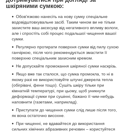
шкіряними сумкою:
Обов'язково нанесіть на нову сумку спеціальне
водовідштовхувальне засіб. Таким чином ви не тільки
захистите ваш аксесуар від негативного впливу вологи,
але і спростіть собі процес подальшої чищення вашої
сумки.
Регулярно протирати поверхня сумки від пилу сухою
ганчіркою, після чого рекомендується змастити її
поверхню спеціальним захисним кремом.
Не допускайте промокання шкіряної сумки наскрізь.
Якщо вже так сталося, що сумка промокла, то ні в
якому разі не використовуйте штучні джерела тепла
(обігрівачі, фени тощо). Сушіть шкіру тільки при
кімнатній температурі, при цьому, щоб уникнути
деформації сумки при сушінні, бажано її чим-небудь
наповнити (газетами, наприклад).
Приступати до чищення сумки слід лише після того,
як вона остаточно висохне.
При чищенні, не вдавайтеся до використання
сильних хімічних абразивних речовин – користуйтеся