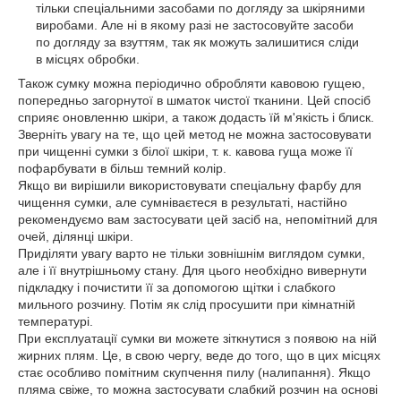
тільки спеціальними засобами по догляду за шкіряними
виробами. Але ні в якому разі не застосовуйте засоби
по догляду за взуттям, так як можуть залишитися сліди
в місцях обробки.
Також сумку можна періодично обробляти кавовою гущею,
попередньо загорнутої в шматок чистої тканини. Цей спосіб
сприяє оновленню шкіри, а також додасть їй м'якість і блиск.
Зверніть увагу на те, що цей метод не можна застосовувати
при чищенні сумки з білої шкіри, т. к. кавова гуща може її
пофарбувати в більш темний колір.
Якщо ви вирішили використовувати спеціальну фарбу для
чищення сумки, але сумніваєтеся в результаті, настійно
рекомендуємо вам застосувати цей засіб на, непомітний для
очей, ділянці шкіри.
Приділяти увагу варто не тільки зовнішнім виглядом сумки,
але і її внутрішньому стану. Для цього необхідно вивернути
підкладку і почистити її за допомогою щітки і слабкого
мильного розчину. Потім як слід просушити при кімнатній
температурі.
При експлуатації сумки ви можете зіткнутися з появою на ній
жирних плям. Це, в свою чергу, веде до того, що в цих місцях
стає особливо помітним скупчення пилу (налипання). Якщо
пляма свіже, то можна застосувати слабкий розчин на основі