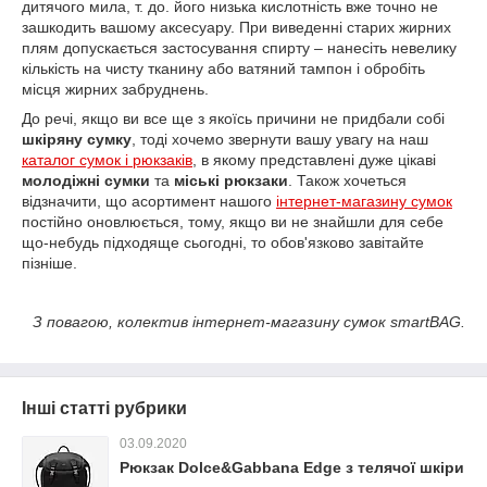
дитячого мила, т. до. його низька кислотність вже точно не
зашкодить вашому аксесуару. При виведенні старих жирних
плям допускається застосування спирту – нанесіть невелику
кількість на чисту тканину або ватяний тампон і обробіть
місця жирних забруднень.
До речі, якщо ви все ще з якоїсь причини не придбали собі
шкіряну сумку
, тоді хочемо звернути вашу увагу на наш
каталог сумок і рюкзаків
, в якому представлені дуже цікаві
молодіжні сумки
та
міські рюкзаки
. Також хочеться
відзначити, що асортимент нашого
інтернет-магазину сумок
постійно оновлюється, тому, якщо ви не знайшли для себе
що-небудь підходяще сьогодні, то обов'язково завітайте
пізніше.
З повагою, колектив інтернет-магазину сумок smartBAG.
Інші статті рубрики
03.09.2020
Рюкзак Dolce&Gabbana Edge з телячої шкіри