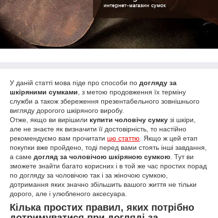
У даній статті мова піде про способи по
догляду за
шкіряними сумками
, з метою продовження їх терміну
служби а також збереження презентабельного зовнішнього
вигляду дорогого шкіряного виробу.
Отже, якщо ви вирішили
купити чоловічу сумку
зі шкіри,
але не знаєте як визначити її достовірність, то настійно
рекомендуємо вам прочитати
цю статтю
. Якщо ж цей етап
покупки вже пройдено, тоді перед вами стоять інші завдання,
а саме
догляд за чоловічою шкіряною сумкою
. Тут ви
зможете знайти багато корисних і в той же час простих порад
по догляду за чоловічою так і за жіночою сумкою,
дотримання яких значно збільшить вашого життя не тільки
дорого, але і улюбленого аксесуара.
Кілька простих правил, яких потрібно
дотримуватися при догляді за