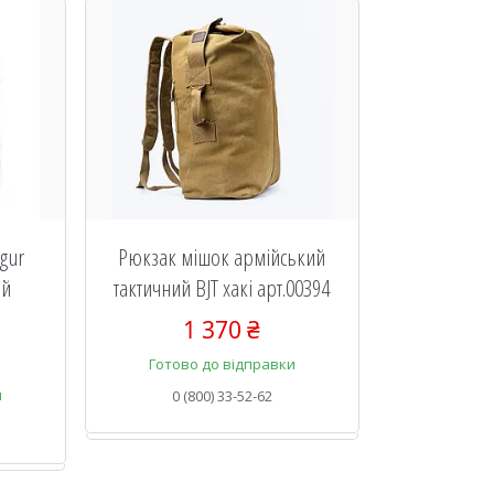
gur
Рюкзак мішок армійський
ий
тактичний BJT хакі арт.00394
1 370 ₴
Готово до відправки
и
0 (800) 33-52-62