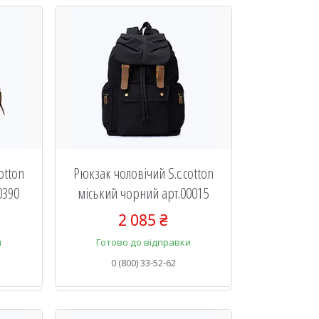
otton
Рюкзак чоловічий S.c.cotton
0390
міський чорний арт.00015
2 085 ₴
и
Готово до відправки
0 (800) 33-52-62