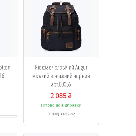
otton
Рюкзак чоловічий Augur
016
міський вінтажний чорний
арт.00056
2 085 ₴
и
Готово до відправки
0 (800) 33-52-62