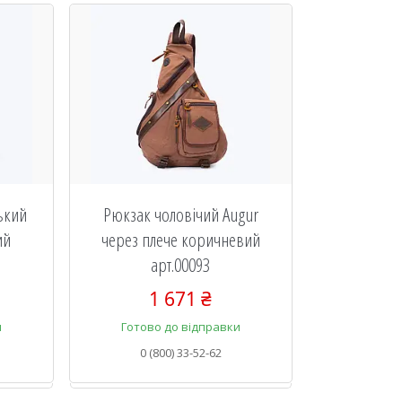
ький
Рюкзак чоловічий Augur
ий
через плече коричневий
арт.00093
1 671 ₴
и
Готово до відправки
0 (800) 33-52-62